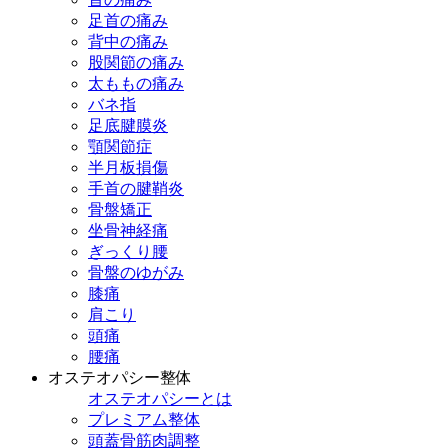
足首の痛み
背中の痛み
股関節の痛み
太ももの痛み
バネ指
足底腱膜炎
顎関節症
半月板損傷
手首の腱鞘炎
骨盤矯正
坐骨神経痛
ぎっくり腰
骨盤のゆがみ
膝痛
肩こり
頭痛
腰痛
オステオパシー整体
オステオパシーとは
プレミアム整体
頭蓋骨筋肉調整