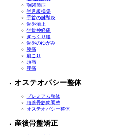
顎関節症
半月板損傷
手首の腱鞘炎
骨盤矯正
坐骨神経痛
ぎっくり腰
骨盤のゆがみ
膝痛
肩こり
頭痛
腰痛
オステオパシー整体
プレミアム整体
頭蓋骨筋肉調整
オステオパシー整体
産後骨盤矯正