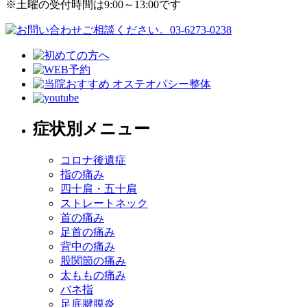
※土曜の受付時間は9:00～13:00です
症状別メニュー
コロナ後遺症
指の痛み
四十肩・五十肩
ストレートネック
首の痛み
足首の痛み
背中の痛み
股関節の痛み
太ももの痛み
バネ指
足底腱膜炎