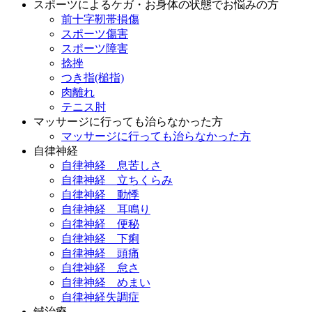
スポーツによるケガ・お身体の状態でお悩みの方
前十字靭帯損傷
スポーツ傷害
スポーツ障害
捻挫
つき指(槌指)
肉離れ
テニス肘
マッサージに行っても治らなかった方
マッサージに行っても治らなかった方
自律神経
自律神経 息苦しさ
自律神経 立ちくらみ
自律神経 動悸
自律神経 耳鳴り
自律神経 便秘
自律神経 下痢
自律神経 頭痛
自律神経 怠さ
自律神経 めまい
自律神経失調症
鍼治療