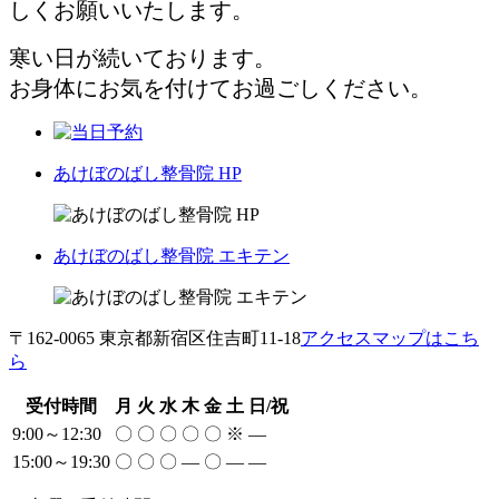
しくお願いいたします。
寒い日が続いております。
お身体にお気を付けてお過ごしください。
あけぼのばし整骨院 HP
あけぼのばし整骨院 エキテン
〒162-0065 東京都新宿区住吉町11-18
アクセスマップはこち
ら
受付時間
月
火
水
木
金
土
日/祝
9:00～12:30
〇
〇
〇
〇
〇
※
―
15:00～19:30
〇
〇
〇
―
〇
―
―